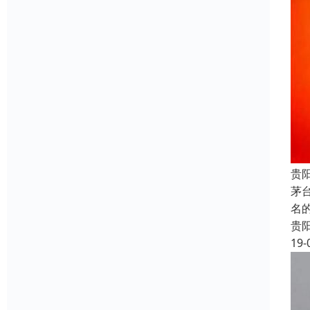
贵
茅
名
贵
19-