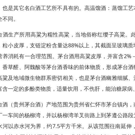
，也是其它名白酒工艺所不具有的。高温馏酒：蒸馏工艺
全不同。
台酒生产所用高粱为糯性高粱，当地俗称红缨子高粱。
，粒小皮厚，支链淀粉含量达88%以上，其截面呈玻璃
营养消耗有一合理范围。茅台酒用高粱皮厚，并富含2%－
、香草醛、阿魏酸等茅台酒香味的前体物质，形成茅台酒
高粱及地域微生物群系密切相关，也是茅台酒幽雅细腻、
富含一定的多酚类物质，适量饮用，不伤肝，能治糖尿病
台酒（贵州茅台酒）产地范围为贵州省仁怀市茅台镇内，
厂一车间的杨柳湾，并以杨柳湾羊叉街路上到茅遵公路段
水河以赤水河为界，约7.5平方千米。从该范围往南延