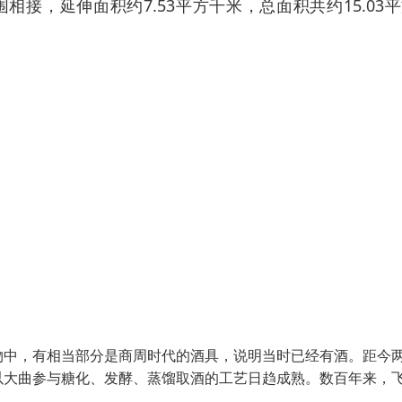
接，延伸面积约7.53平方千米，总面积共约15.03
物中，有相当部分是商周时代的酒具，说明当时已经有酒。距今
以大曲参与糖化、发酵、蒸馏取酒的工艺日趋成熟。数百年来，