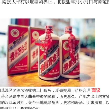
，南接太平村以堰塘沟界止，北接盐津河小河口与原范围相
。
面议
阳花溪区老酒名酒收购上门服务，现钱交易，价格合理
天茅台酒是中国大曲酱香型的鼻祖，历史悠久。产地内出土的文
前的汉武帝时期，茅台当地就能酿酒，史称枸酱酒。明末清初，
阳聚鑫礼品回收有限公司