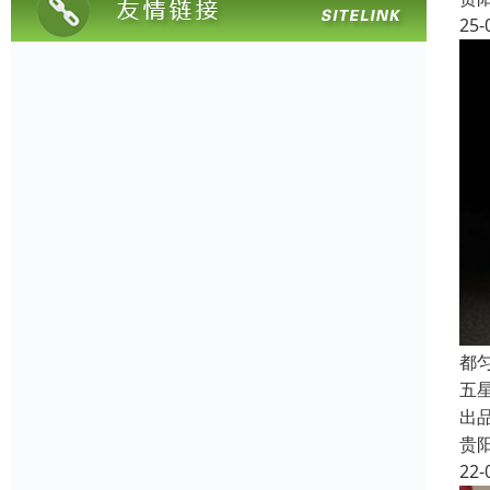
25-
都
五
出
贵
22-