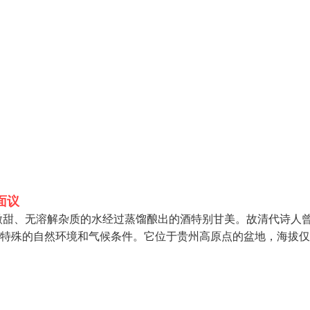
面议
微甜、无溶解杂质的水经过蒸馏酿出的酒特别甘美。故清代诗人
特殊的自然环境和气候条件。它位于贵州高原点的盆地，海拔仅4