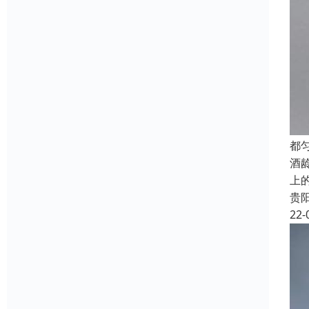
都
酒
上
贵
22-