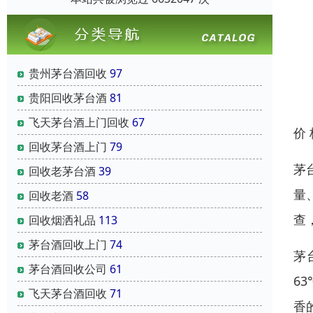
贵州茅台酒回收
97
贵阳回收茅台酒
81
飞天茅台酒上门回收
67
价
回收茅台酒上门
79
茅
回收老茅台酒
39
量
回收老酒
58
查
回收烟洒礼品
113
茅台酒回收上门
74
茅
茅台酒回收公司
61
6
飞天茅台酒回收
71
香