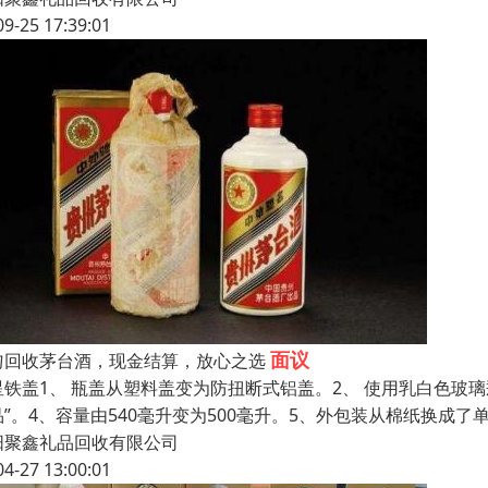
09-25 17:39:01
面议
匀回收茅台酒，现金结算，放心之选
星铁盖1、 瓶盖从塑料盖变为防扭断式铝盖。2、 使用乳白色玻璃
品”。4、容量由540毫升变为500毫升。5、外包装从棉纸换成
阳聚鑫礼品回收有限公司
04-27 13:00:01