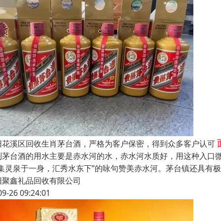
阳花溪区回收生肖茅台酒，严格为客户保密，得到众多客户认可
制茅台酒的用水主要是赤水河的水，赤水河水质好，用这种入口
“集灵泉于一身，汇秀水东下”的咏句赞美赤水河。茅台镇还具有极
阳聚鑫礼品回收有限公司
09-26 09:24:01