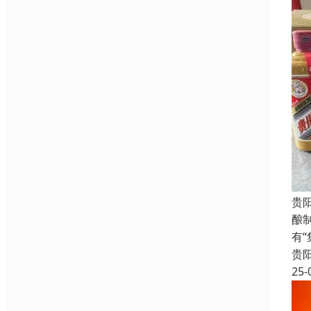
贵
酿
有
贵
25-