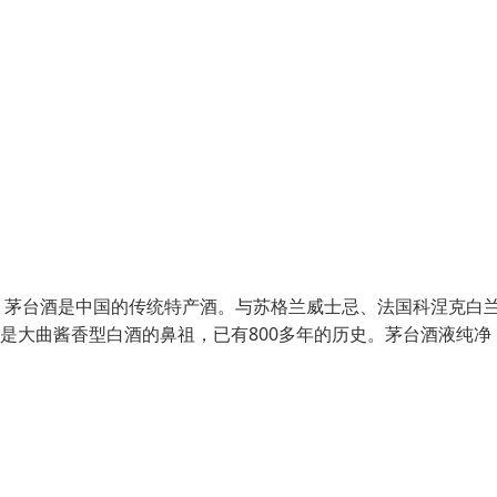
。茅台酒是中国的传统特产酒。与苏格兰威士忌、法国科涅克白
是大曲酱香型白酒的鼻祖，已有800多年的历史。茅台酒液纯净