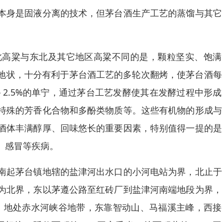
本身是固液分离的技术，但茅台酒生产工艺的蒸馏与其它
此高粱与东北及其它地区高粱不同的是，颗粒坚实、饱满
质地状，十分有利于茅台酒工艺的多轮次翻烤，使茅台酒
2.5%的单宁，通过茅台工艺发酵使其在发酵过程中形
特殊的芳香化合物和多酚类物质等。这些有机物的形成与
酒体丰满醇厚、回味悠长的重要因素，特别值得一提的是
、感冒等疾病。
南起茅台镇地辖的盐津河出水口的小河电站为界，北止于
为北界，东以茅遵公路至红砖厂到盐津河南端地段为界，
伸，地处赤水河峡谷地带，东靠智动山、马福溪主峰，西