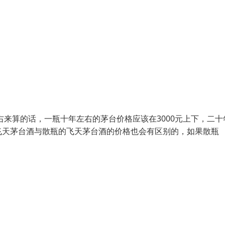
右来算的话，一瓶十年左右的茅台价格应该在3000元上下，二十
飞天茅台酒与散瓶的飞天茅台酒的价格也会有区别的，如果散瓶