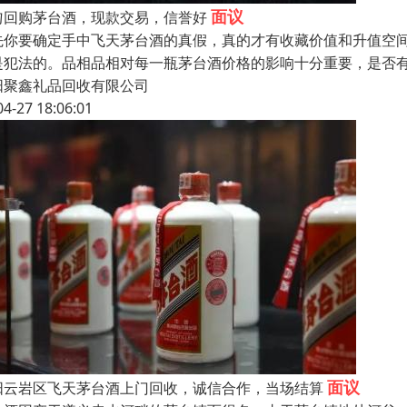
面议
匀回购茅台酒，现款交易，信誉好
先你要确定手中飞天茅台酒的真假，真的才有收藏价值和升值空
是犯法的。品相品相对每一瓶茅台酒价格的影响十分重要，是否
阳聚鑫礼品回收有限公司
04-27 18:06:01
面议
阳云岩区飞天茅台酒上门回收，诚信合作，当场结算