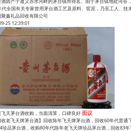
台酒因产于遵义赤水河畔的茅台镇而得名。由于茅台镇地处河谷，
0年代全国有关专家曾用茅台酒工艺及原料、窖泥，乃至工人、技
阳聚鑫礼品回收有限公司
09-25 12:39:01
面议
里飞天茅台酒收购，当面清算，口碑良好
回收老飞天牌茅台酒】回收陈年飞天牌茅台酒，回收60年代普通飞
704珍品茅台酒，收购80年代陈年老飞天牌珍品茅台酒，回收83