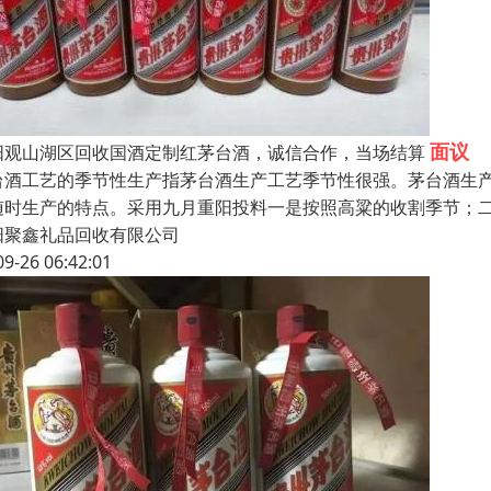
面议
阳观山湖区回收国酒定制红茅台酒，诚信合作，当场结算
台酒工艺的季节性生产指茅台酒生产工艺季节性很强。茅台酒生
随时生产的特点。采用九月重阳投料一是按照高粱的收割季节；
阳聚鑫礼品回收有限公司
09-26 06:42:01