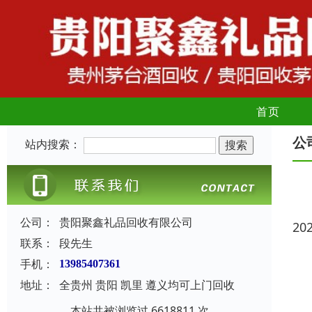
首页
公
站内搜索：
公司：
贵阳聚鑫礼品回收有限公司
20
联系：
段先生
手机：
13985407361
地址：
全贵州 贵阳 凯里 遵义均可上门回收
本站共被浏览过 6618811 次