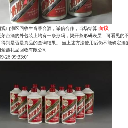
面议
阳观山湖区回收生肖茅台酒，诚信合作，当场结算
瓶茅台酒的外包装上均有一条形码，揭开条形码表层，可看见的
可得到是否是真品的查询结果。 当上述方法使用后仍不能确定酒
阳聚鑫礼品回收有限公司
09-26 09:33:01