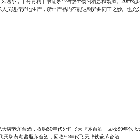
风速小，十分有利于酿造茅台酒微生物的栖息和繁殖。20世纪6
术人员进行异地生产，所出产品均不能达到异曲同工之妙。也充
天牌老茅台酒，收购80年代外销飞天牌茅台酒，回收80年代飞
年飞天牌黄釉酱瓶茅台酒，回收90年代飞天牌铁盖茅台酒