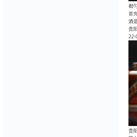
都
首
酒
贵
22-
贵