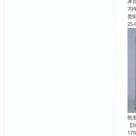
茅
7
贵
25-
凯
【
1