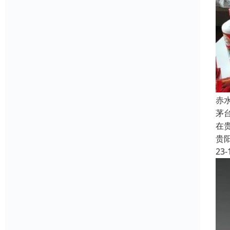
赤
茅
在
贵
23-