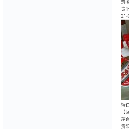
费
贵
21-
铜
【
茅
贵