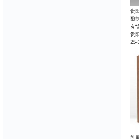
贵
酿
有
贵
25-
凯