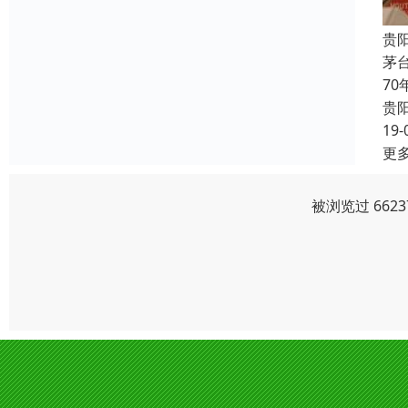
贵
茅
7
贵
19-
更
被浏览过 662