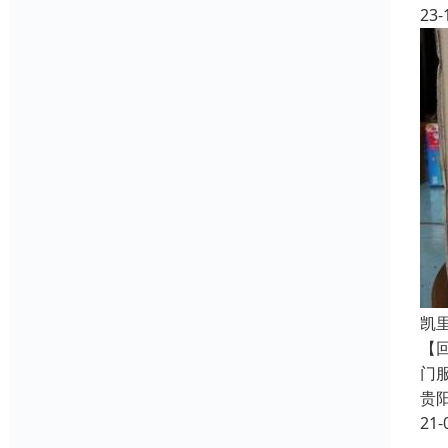
23-
凯
【
门
贵
21-