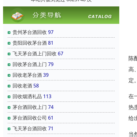
贵州茅台酒回收
97
贵阳回收茅台酒
81
飞天茅台酒上门回收
67
陈
回收茅台酒上门
79
高
回收老茅台酒
39
定
回收老酒
58
在
回收烟洒礼品
113
热
茅台酒回收上门
74
给
茅台酒回收公司
61
飞天茅台酒回收
71
当