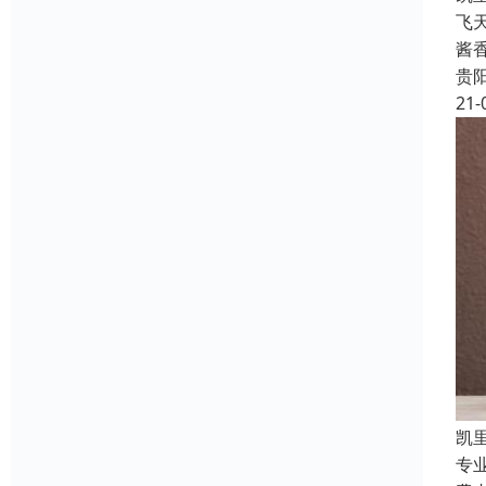
飞
酱
贵
21-
凯
专