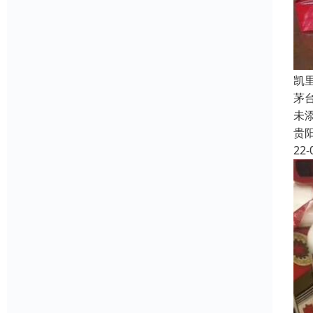
凯
茅
未
贵
22-