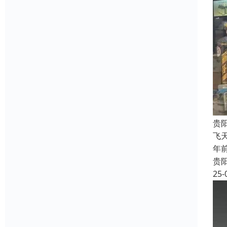
贵
飞
年
贵
25-