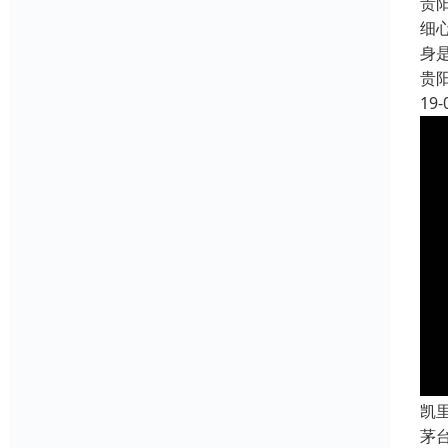
贵
细
身
贵
19-
凯
茅