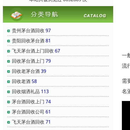
贵州茅台酒回收
97
贵阳回收茅台酒
81
飞天茅台酒上门回收
67
一
回收茅台酒上门
79
流
回收老茅台酒
39
需
回收老酒
58
名
回收烟洒礼品
113
茅台酒回收上门
74
茅台酒回收公司
61
飞天茅台酒回收
71