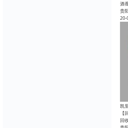
酒
贵
20-
凯
【
回
贵