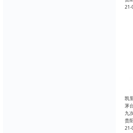
21-
凯
茅
九
贵
21-