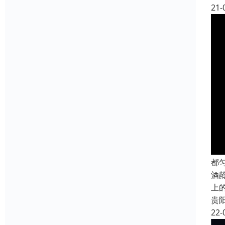
21-
都
酒
上
贵
22-