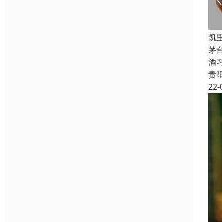
凯
茅
酒
贵
22-