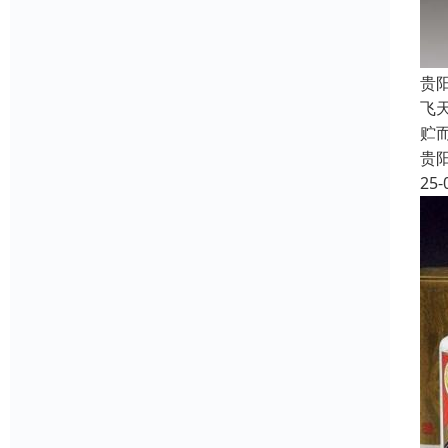
贵
飞
贮
贵
25-