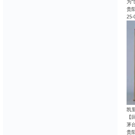
为
贵
25-
凯
【
茅
贵