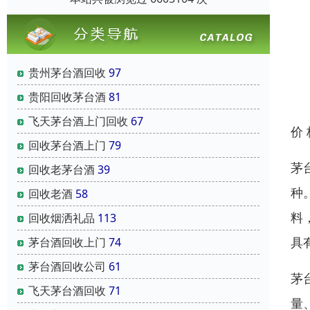
贵州茅台酒回收
97
贵阳回收茅台酒
81
飞天茅台酒上门回收
67
价
回收茅台酒上门
79
茅
回收老茅台酒
39
种
回收老酒
58
料
回收烟洒礼品
113
具
茅台酒回收上门
74
茅台酒回收公司
61
茅
飞天茅台酒回收
71
量