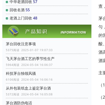
中华老酒回收
57
查
回收名酒
55
茅
老酒上门回收
48
匀
的
酸
茅台回收注意事项
5375阅读 2025-01-07 19:07:33
酒
飞天茅台酒工艺的季节性生产
酒
5964阅读 2024-05-04 16:06:37
主
科技茅台独领风骚
6106阅读 2024-05-04 16:06:16
（
从外包装纸盒上鉴定茅台酒
5372阅读 2024-05-04 16:05:08
（
茅台酒防伪电话