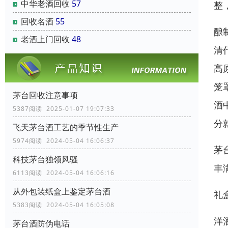
中华老酒回收
57
整
回收名酒
55
酿
老酒上门回收
48
清
高
笼
茅台回收注意事项
酒
5387阅读 2025-01-07 19:07:33
分
飞天茅台酒工艺的季节性生产
5974阅读 2024-05-04 16:06:37
茅
科技茅台独领风骚
丰
6113阅读 2024-05-04 16:06:16
从外包装纸盒上鉴定茅台酒
礼
5383阅读 2024-05-04 16:05:08
洋
茅台酒防伪电话