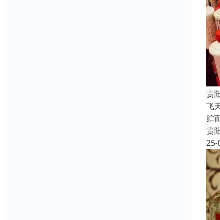
贵
飞
贮
贵
25-