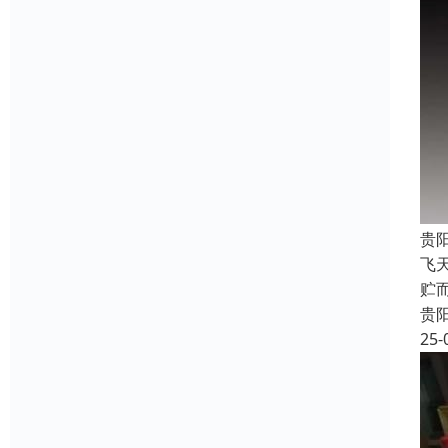
贵
飞
贮
贵
25-