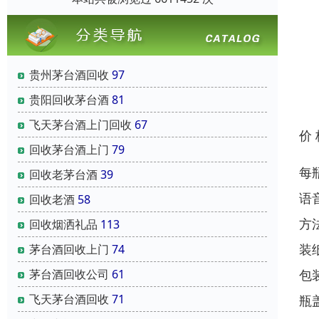
贵州茅台酒回收
97
贵阳回收茅台酒
81
飞天茅台酒上门回收
67
价
回收茅台酒上门
79
每
回收老茅台酒
39
语
回收老酒
58
方
回收烟洒礼品
113
装
茅台酒回收上门
74
包
茅台酒回收公司
61
飞天茅台酒回收
71
瓶