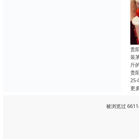
贵
装
斤
贵
25-
更
被浏览过 661