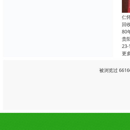
仁
回
8
贵
23-
更
被浏览过 661