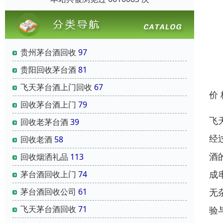
贵州茅台酒回收
97
贵阳回收茅台酒
81
飞天茅台酒上门回收
67
价
回收茅台酒上门
79
飞
回收老茅台酒
39
经
回收老酒
58
酒
回收烟洒礼品
113
成
茅台酒回收上门
74
无
茅台酒回收公司
61
飞天茅台酒回收
71
验