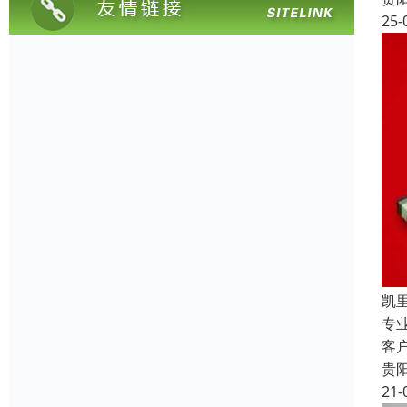
25-
凯
专
客
贵
21-