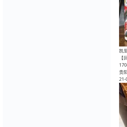
凯
【
1
贵
21-