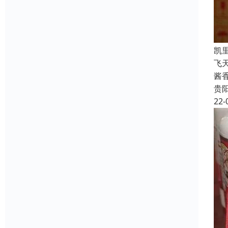
凯
飞
酱
贵
22-