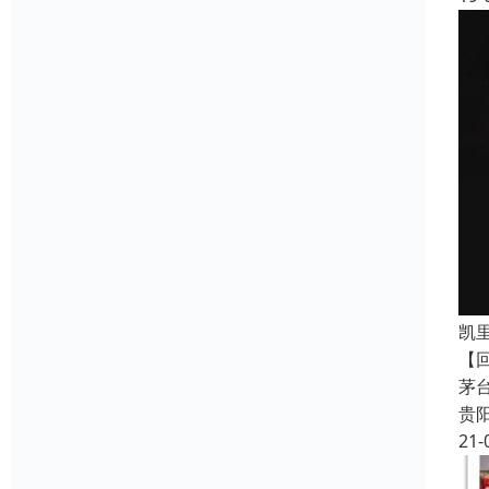
凯
【
茅
贵
21-