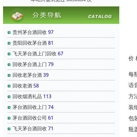
贵州茅台酒回收
97
贵阳回收茅台酒
81
飞天茅台酒上门回收
67
价
回收茅台酒上门
79
每
回收老茅台酒
39
语
回收老酒
58
方
回收烟洒礼品
113
装
茅台酒回收上门
74
包
茅台酒回收公司
61
飞天茅台酒回收
71
瓶