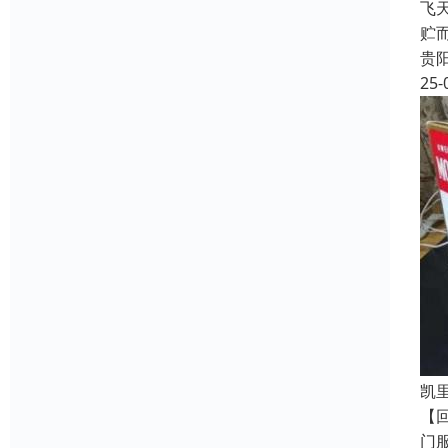
飞
贮
贵
25-
凯
【
门