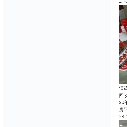
21-
清
回
8
贵
23-