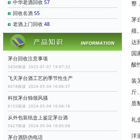
中华老酒回收
57
整
回收名酒
55
茅
老酒上门回收
48
殖
达
国
茅台回收注意事项
酸
5436阅读 2025-01-07 19:07:33
飞天茅台酒工艺的季节性生产
装
6018阅读 2024-05-04 16:06:37
斤
科技茅台独领风骚
质
6155阅读 2024-05-04 16:06:16
从外包装纸盒上鉴定茅台酒
礼
5427阅读 2024-05-04 16:05:08
洋
茅台酒防伪电话