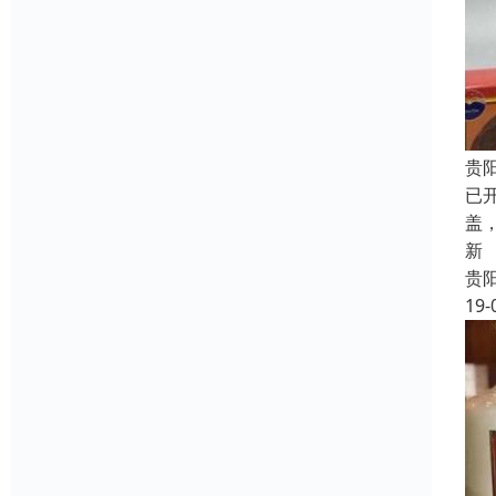
贵
已
盖
新
贵
19-