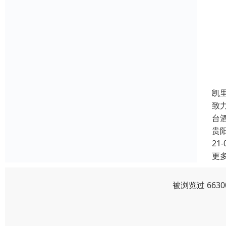
凯
致
台
贵
21-
更
被浏览过 663