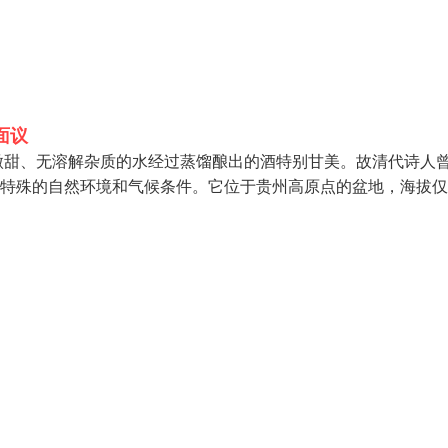
面议
微甜、无溶解杂质的水经过蒸馏酿出的酒特别甘美。故清代诗人
特殊的自然环境和气候条件。它位于贵州高原点的盆地，海拔仅4