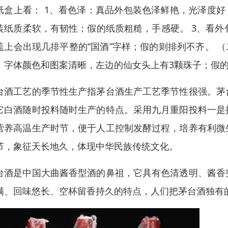
纸盒上看： 1、看色泽：真品外包装色泽鲜艳，光泽度好
装纸质柔软，有韧性；假的纸质粗糙，手感硬。 3、看外
盖上会出现几排平整的“国酒”字样；假的则排列不齐。 
，字体颜色和图案清晰，左边的仙女头上有3颗珠子；假
台酒工艺的季节性生产指茅台酒生产工艺季节性很强。茅
它白酒随时投料随时生产的特点。采用九月重阳投料一是
营养高温生产时节，便于人工控制发酵过程，培养有利微
节，象征天长地久，体现中华民族传统文化。
台酒是中国大曲酱香型酒的鼻祖，它具有色清透明、酱香
满、回味悠长、空杯留香持久的特点，人们把茅台酒独有的