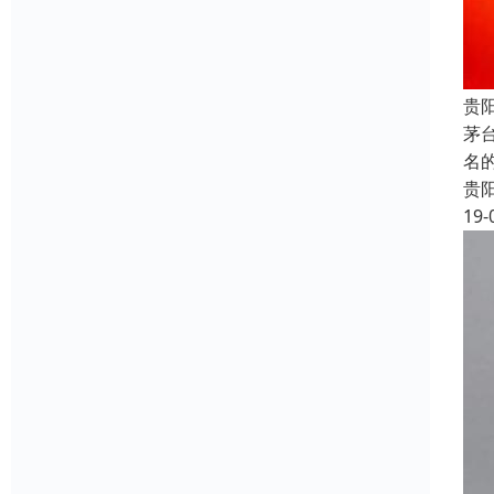
贵
茅
名
贵
19-