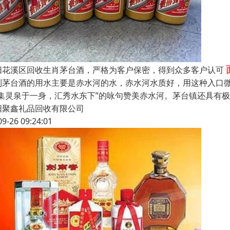
阳花溪区回收生肖茅台酒，严格为客户保密，得到众多客户认可
制茅台酒的用水主要是赤水河的水，赤水河水质好，用这种入口
“集灵泉于一身，汇秀水东下”的咏句赞美赤水河。茅台镇还具有极
阳聚鑫礼品回收有限公司
09-26 09:24:01