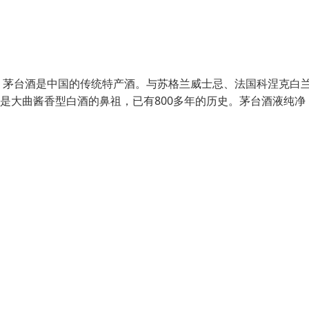
。茅台酒是中国的传统特产酒。与苏格兰威士忌、法国科涅克白
是大曲酱香型白酒的鼻祖，已有800多年的历史。茅台酒液纯净