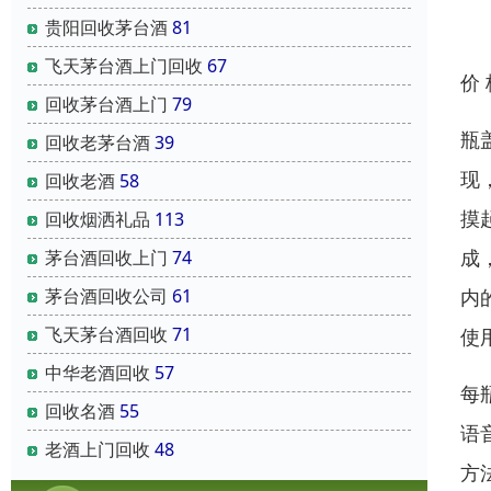
贵阳回收茅台酒
81
飞天茅台酒上门回收
67
价
回收茅台酒上门
79
瓶
回收老茅台酒
39
现
回收老酒
58
摸
回收烟洒礼品
113
成
茅台酒回收上门
74
内
茅台酒回收公司
61
飞天茅台酒回收
71
使
中华老酒回收
57
每
回收名酒
55
语
老酒上门回收
48
方