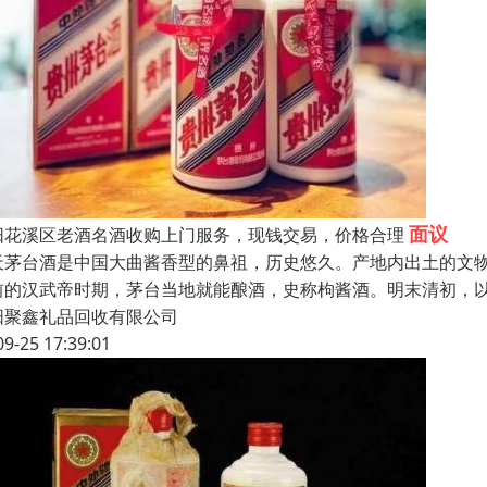
面议
阳花溪区老酒名酒收购上门服务，现钱交易，价格合理
天茅台酒是中国大曲酱香型的鼻祖，历史悠久。产地内出土的文
前的汉武帝时期，茅台当地就能酿酒，史称枸酱酒。明末清初，
阳聚鑫礼品回收有限公司
09-25 17:39:01