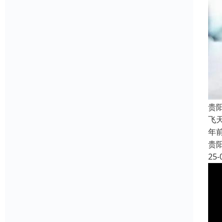
贵
飞
年
贵
25-