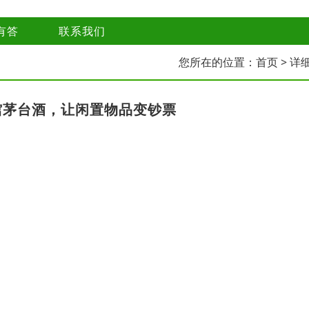
有答
联系我们
您所在的位置：
首页
> 详
馆茅台酒，让闲置物品变钞票