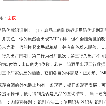
 格：
面议
盖防伪标识识别： （1）真品上的防伪标识用防伪识别器
，并变色；假的虽然会出现“MT”字样，但不会随角度的
起来光滑；假的摸起来手感粗糙，并有白色粉末脱落。 
，行为出厂曰期，第二行为出厂批次，第三行为出厂不同
的为5位数，出口的为4位数，若在一箱酒里出现三行数据
用三个厂家供应的酒瓶。它们各自的标志是：正方形、“MB
瓶茅台酒的外包装上均有一条形码，揭开条形码表层，可
音提示操作，便可得到是否是真品的查询结果。 当上述
法一：肉眼直接别； 识别方法二：使用识别器识别 识别