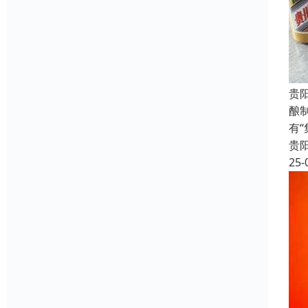
贵
酿
有
贵
25-