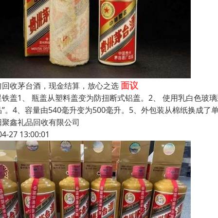
面议
匀回收茅台酒，现金结算，放心之选
星铁盖1、 瓶盖从塑料盖变为防扭断式铝盖。2、 使用乳白色玻璃
品”。4、容量由540毫升变为500毫升。5、外包装从棉纸换成
阳聚鑫礼品回收有限公司
04-27 13:00:01