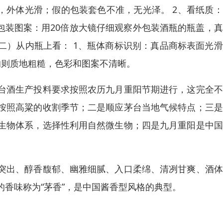
，外体光滑；假的包装套色不准，无光泽。 2、看纸质
包装图案：用20倍放大镜仔细观察外包装酒瓶的瓶盖，
（二）从内瓶上看： 1、瓶体商标识别：真品商标表面光
的则质地粗糙，色彩和图案不清晰。
台酒生产投料要求按照农历九月重阳节期进行，这完全不
按照高粱的收割季节；二是顺应茅台当地气候特点；三是
生物体系，选择性利用自然微生物；四是九月重阳是中国
突出、醇香馥郁、幽雅细腻、入口柔绵、清冽甘爽、酒体
香味称为“茅香”，是中国酱香型风格的典型。