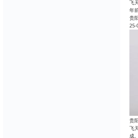
飞
年
贵
25-
贵
飞
成