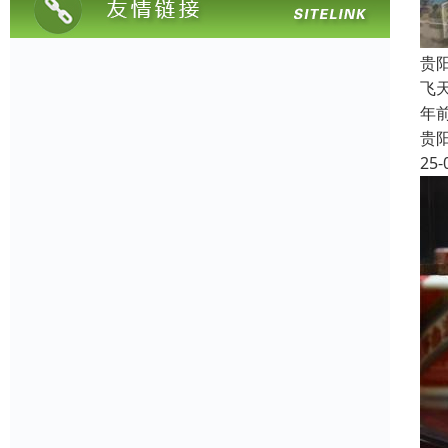
贵
飞
年
贵
25-