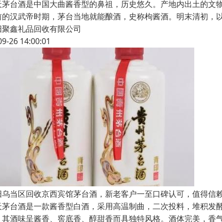
天茅台酒是中国大曲酱香型的鼻祖，历史悠久。产地内出土的文
前的汉武帝时期，茅台当地就能酿酒，史称枸酱酒。明末清初，
阳聚鑫礼品回收有限公司
09-26 14:00:01
阳乌当区回收京西宾馆茅台酒，新老客户一至口碑认可，值得信
天茅台酒是一款酱香型白酒，采用高温制曲，二次投料，堆积发
。其酒味呈酱香、窖底香、醇甜香而具独特风格。酒体完美，香气幽