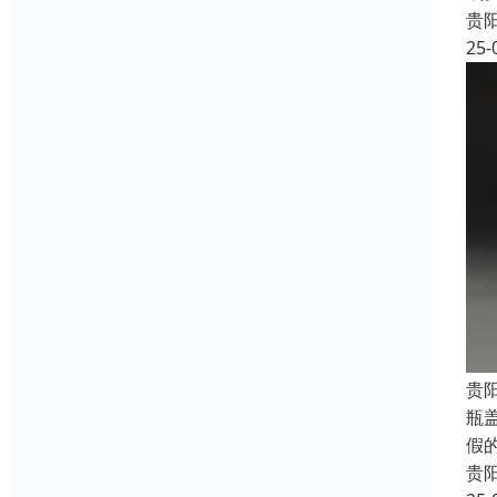
贵
25-
贵
瓶
假
贵