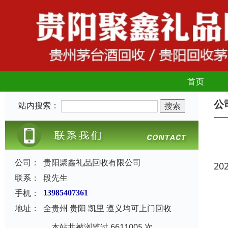
首页
公
站内搜索：
公司：
贵阳聚鑫礼品回收有限公司
20
联系：
段先生
手机：
13985407361
地址：
全贵州 贵阳 凯里 遵义均可上门回收
本站共被浏览过 6611005 次