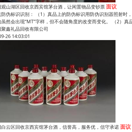
面议
阳观山湖区回收京西宾馆茅台酒，让闲置物品变钞票
盖防伪标识识别： （1）真品上的防伪标识用防伪识别器照射时，
的虽然会出现“MT”字样，但不会随角度的改变而变化。 （2）
阳聚鑫礼品回收有限公司
09-26 14:03:01
面议
阳白云区回收京西宾馆茅台酒，信誉高，服务优，信守承诺