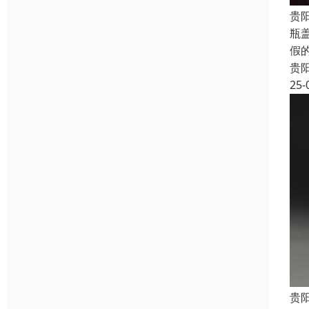
贵
瓶
假
贵
25-
贵