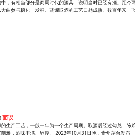
物中，有相当部分是商周时代的酒具，说明当时已经有酒。距今
以大曲参与糖化、发酵、蒸馏取酒的工艺日趋成熟。数百年来，
面议
赖
酵的生产工艺，一般一年为一个生产周期。取酒后经过勾兑、陈
雅，酒味丰满、醇厚。 2023年10月31日晚，贵州茅台发布