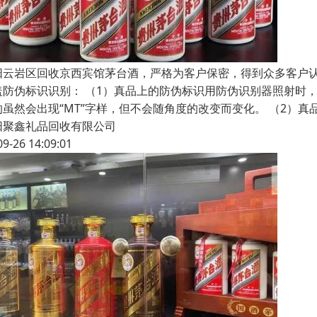
阳云岩区回收京西宾馆茅台酒，严格为客户保密，得到众多客户
盖防伪标识识别： （1）真品上的防伪标识用防伪识别器照射时，
的虽然会出现“MT”字样，但不会随角度的改变而变化。 （2）
阳聚鑫礼品回收有限公司
09-26 14:09:01