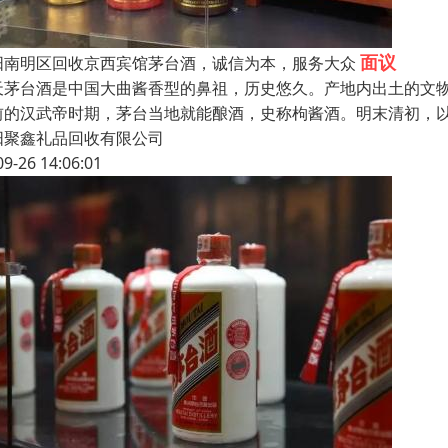
面议
阳南明区回收京西宾馆茅台酒，诚信为本，服务大众
天茅台酒是中国大曲酱香型的鼻祖，历史悠久。产地内出土的文
前的汉武帝时期，茅台当地就能酿酒，史称枸酱酒。明末清初，
阳聚鑫礼品回收有限公司
09-26 14:06:01