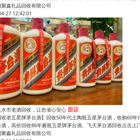
阳聚鑫礼品回收有限公司
04-27 12:42:01
面议
盘水市老酒回收，让您省心安心
回收老五星牌茅台酒】回收50年代土陶瓶五星茅台酒，收购60年
台酒，高价回收86年酱瓶五星牌茅台酒。飞天茅台酒回收点击上
阳聚鑫礼品回收有限公司