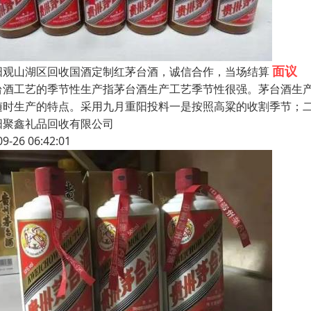
面议
阳观山湖区回收国酒定制红茅台酒，诚信合作，当场结算
台酒工艺的季节性生产指茅台酒生产工艺季节性很强。茅台酒生
随时生产的特点。采用九月重阳投料一是按照高粱的收割季节；
阳聚鑫礼品回收有限公司
09-26 06:42:01