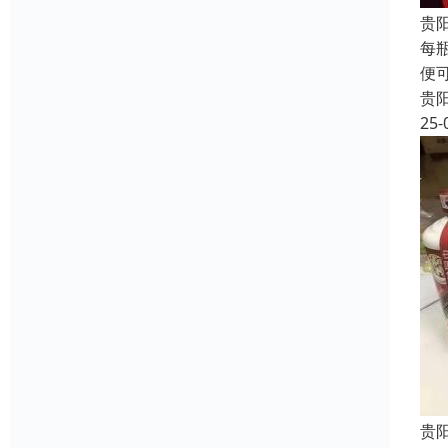
贵
每
便
贵
25-
贵