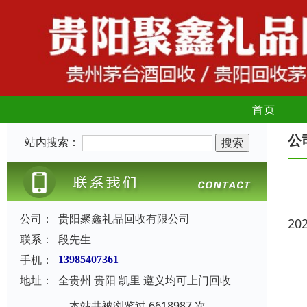
首页
公
站内搜索：
公司：
贵阳聚鑫礼品回收有限公司
20
联系：
段先生
手机：
13985407361
地址：
全贵州 贵阳 凯里 遵义均可上门回收
本站共被浏览过 6618987 次