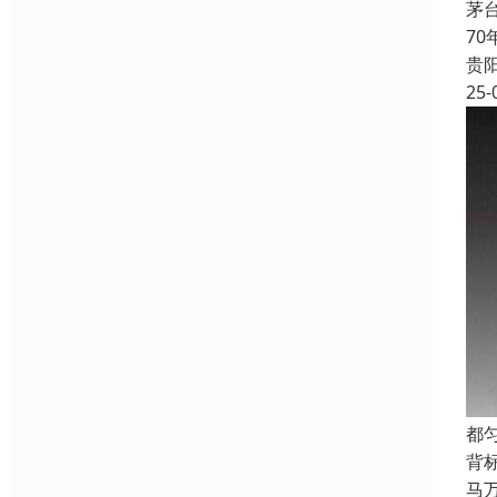
茅
7
贵
25-
都
背
马