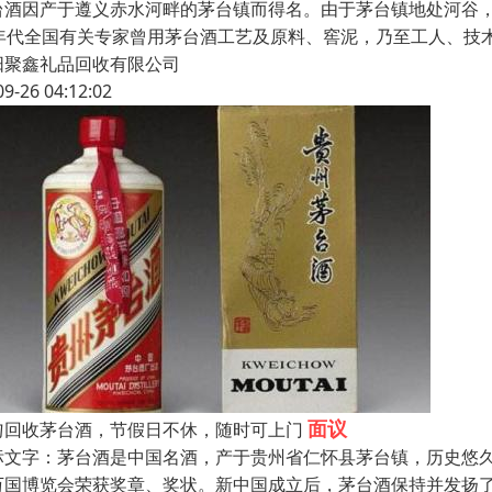
台酒因产于遵义赤水河畔的茅台镇而得名。由于茅台镇地处河谷，
0年代全国有关专家曾用茅台酒工艺及原料、窖泥，乃至工人、技
阳聚鑫礼品回收有限公司
09-26 04:12:02
面议
匀回收茅台酒，节假日不休，随时可上门
标文字：茅台酒是中国名酒，产于贵州省仁怀县茅台镇，历史悠
万国博览会荣获奖章、奖状。新中国成立后，茅台酒保持并发扬