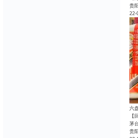
贵
22-
六
【
茅
贵