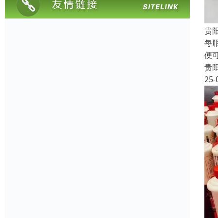
贵
每
便
贵
25-