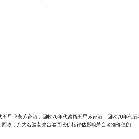
代五星牌老茅台酒，回收70年代酱瓶五星茅台酒，回收70年代五
门回收，八大名酒老茅台酒回收价格评估影响茅台老酒价值的