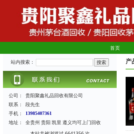
首页
产
站内搜索：
公司：
贵阳聚鑫礼品回收有限公司
联系：
段先生
手机：
13985407361
地址：
全贵州 贵阳 凯里 遵义均可上门回收
本站共被浏览过 6641356 次